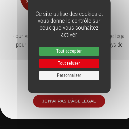
SUIVEZ NOUS AUSSI SUR
Ce site utilise des cookies et
vous donne le contrôle sur
ÂGE LÉGAL
ceux que vous souhaitez
activer
Pour visiter notre site, vous devez avoir l'âge légal
pour consommer de l'alcool dans votre pays de
Tout accepter
résidence.
ABONNEZ-VOUS À LA
Tout refuser
NEWSLETTER
Personnaliser
J'AI L'ÂGE LÉGAL
Restez informés gratuitement en vous inscrivant à notre Newsletter
JE N'AI PAS L'ÂGE LÉGAL
J'accepte de recevoir régulièrement la newsletter de Vins du Roussillon