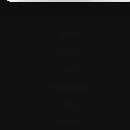
J'accepte de recevoir régulièrement la newsletter de Vins du Roussillon
Évènements
Vins et Terroirs
Actualités
Destination Roussillon
Contact
Espace Presse