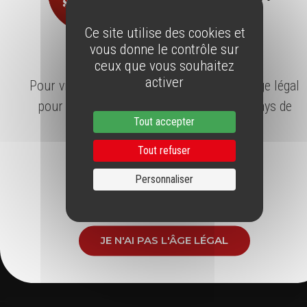
SUIVEZ NOUS AUSSI SUR
Ce site utilise des cookies et
vous donne le contrôle sur
ÂGE LÉGAL
ceux que vous souhaitez
activer
Pour visiter notre site, vous devez avoir l'âge légal
pour consommer de l'alcool dans votre pays de
Tout accepter
résidence.
ABONNEZ-VOUS À LA
Tout refuser
NEWSLETTER
Personnaliser
J'AI L'ÂGE LÉGAL
Restez informés gratuitement en vous inscrivant à notre Newsletter
JE N'AI PAS L'ÂGE LÉGAL
J'accepte de recevoir régulièrement la newsletter de Vins du Roussillon