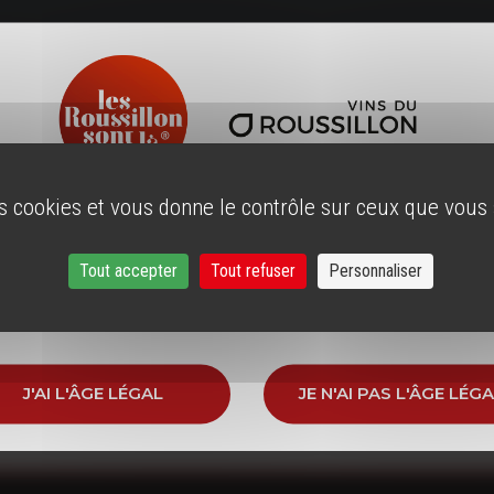
N RÉUNION EXPORT D
es cookies et vous donne le contrôle sur ceux que vous
ÂGE LÉGAL
r notre site, vous devez avoir l'âge légal pour consommer
Tout accepter
Tout refuser
Personnaliser
dans votre pays de résidence.
VOIR LES ACTUALITÉS
J'AI L'ÂGE LÉGAL
JE N'AI PAS L'ÂGE LÉG