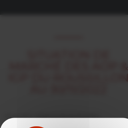
SITUATION DE
MARCHÉ DES AOP 
IGP DU ROUSSILLO
AU 30/11/2022
05/12/2022 -
rédigé par Vins du Roussillon