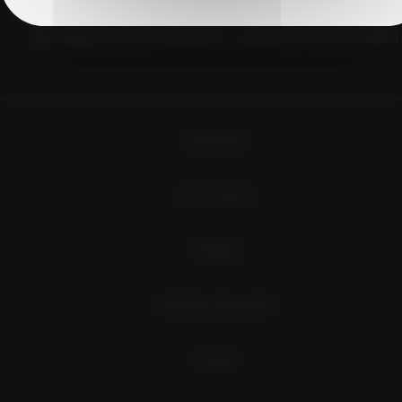
J'accepte de recevoir régulièrement la newsletter de Vins du Roussillon
Évènements
Vins et Terroirs
Actualités
Destination Roussillon
Contact