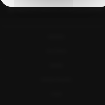
J'accepte de recevoir régulièrement la newsletter de Vins du Roussillon
Évènements
Vins et Terroirs
Actualités
Destination Roussillon
Contact