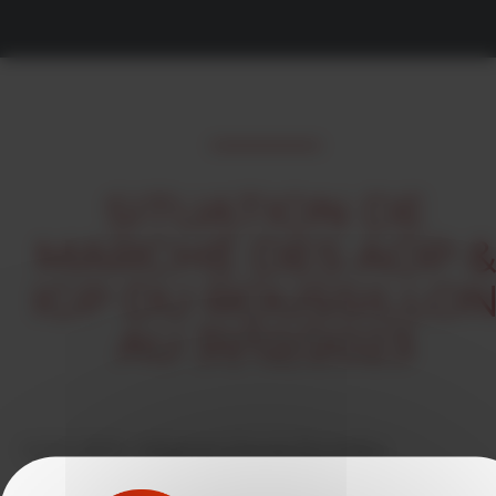
SITUATION DE
MARCHÉ DES AOP 
IGP DU ROUSSILLO
AU 31/12/2023
12/01/2024 -
rédigé par Vins du Roussillon