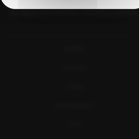
J'accepte de recevoir régulièrement la newsletter de Vins du Roussillon
Évènements
Vins et Terroirs
Actualités
Destination Roussillon
Contact