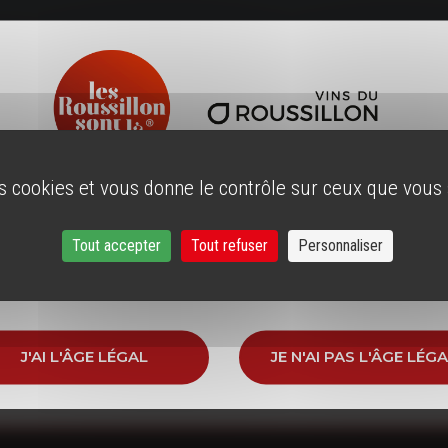
VENTE ÉGRAPPOIR
es cookies et vous donne le contrôle sur ceux que vous
ÂGE LÉGAL
r notre site, vous devez avoir l'âge légal pour consommer
Tout accepter
Tout refuser
Personnaliser
dans votre pays de résidence.
VOIR LES ACTUALITÉS
J'AI L'ÂGE LÉGAL
JE N'AI PAS L'ÂGE LÉG