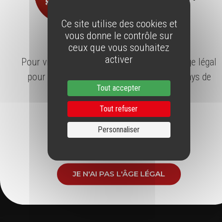
SUIVEZ NOUS AUSSI SUR
Ce site utilise des cookies et
vous donne le contrôle sur
ÂGE LÉGAL
ceux que vous souhaitez
activer
Pour visiter notre site, vous devez avoir l'âge légal
pour consommer de l'alcool dans votre pays de
Tout accepter
résidence.
ABONNEZ-VOUS À LA
Tout refuser
NEWSLETTER
Personnaliser
J'AI L'ÂGE LÉGAL
Restez informés gratuitement en vous inscrivant à notre Newsletter
JE N'AI PAS L'ÂGE LÉGAL
J'accepte de recevoir régulièrement la newsletter de Vins du Roussillon