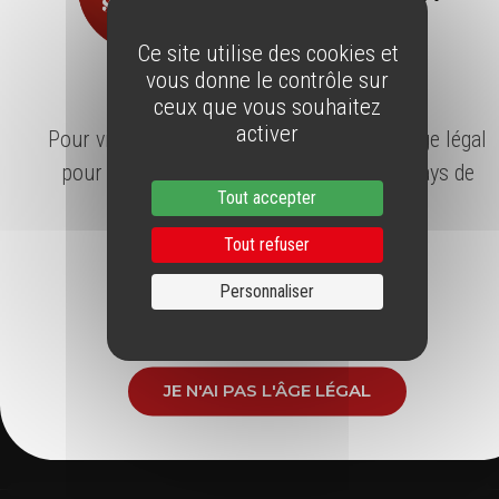
SUIVEZ NOUS AUSSI SUR
Ce site utilise des cookies et
vous donne le contrôle sur
ÂGE LÉGAL
ceux que vous souhaitez
activer
Pour visiter notre site, vous devez avoir l'âge légal
pour consommer de l'alcool dans votre pays de
Tout accepter
résidence.
ABONNEZ-VOUS À LA
Tout refuser
NEWSLETTER
Personnaliser
J'AI L'ÂGE LÉGAL
Restez informés gratuitement en vous inscrivant à notre Newsletter
JE N'AI PAS L'ÂGE LÉGAL
J'accepte de recevoir régulièrement la newsletter de Vins du Roussillon