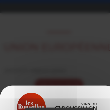
UNION EUROPÉENN
09/07/2019 -
rédigé par septime
VOIR LES ACTUALITÉS