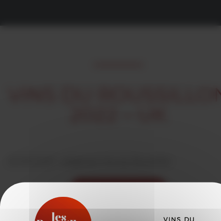
VINS DU ROUSSILLO
2022 – UK
02/05/2023 -
rédigé par Vins du Roussillon
VOIR LES ACTUALITÉS