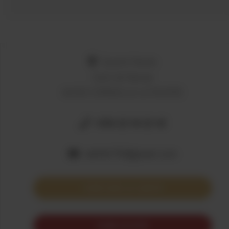
Equitet Rando
Cami de Baixas
66550 CORNEILLA LA RIVIERE
+336 22 34 22 42
nath66700@gmail.com
VOIR SUR LA CARTE
VOIR LE SITE