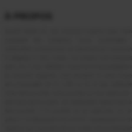
À PROPOS
Equitêt Rando est une structure ouverte toute l’an
proposant des initiations, cours, promenades 
randonnées à cheval avec un maximum de 5 personn
et adaptées à votre niveau. Les enfants sont accepté
partir de 12 ans. Nathalie, monitrice et accompagnatr
de tourisme équestre, vous accueille et vous propo
des promenades de 1h, 1h30 ou 2h, et des randonné
d’une demi-journée, d’une journée ou d’un week-end.
petit plus qu’on a aimé : les randonnées vigneronnes à
demi-journée, à la journée ou au week-end, où vo
partez à la découverte d’un terroir exceptionnel et d
vigneron qui vous parle de son travail, de sa philosop