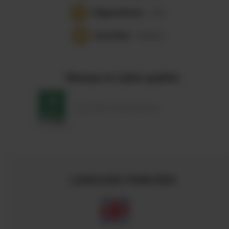
Dégustations
- Vins
Activités
- Soirées
Réseaux et Labels qualités
Vignobles & Découvertes
LANGUES PARLÉES