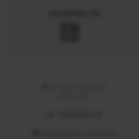
ACCESSIBILITÉ
67 avenue du Mas Reig
66200 ELNE
+334 68 95 15 74
contact@terroirs-romans.com