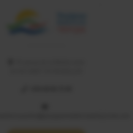
49 avenue de la Méditerranée
66140 CANET EN ROUSSILLON
+334 68 86 72 00
anetenroussillon@perpignanmediterraneetourisme.com