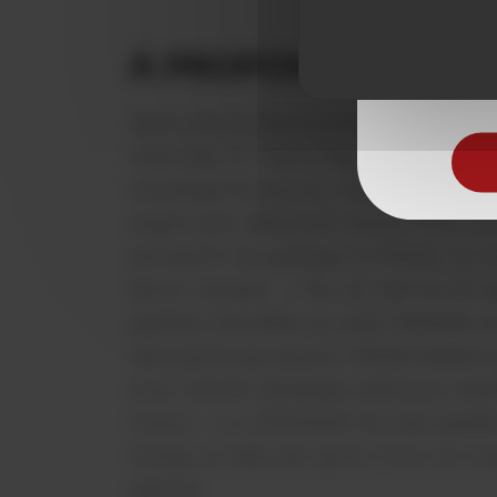
Pour visite
À PROPOS
2ème ville du département, la commune se 
historique et Canet-Plage. A seulement
touristique et sportive, village catalan, 
plages sont labellisées Pavillon Bleu d’
permettent de pratiquer le fitness, la 
tennis, football …). Du 1er mai au 30 
paillotes familiales ou clubs branchés où
une cuisine aux accents méditerranéens ou
d’une piscine olympique extérieure chauf
Franco » où s’entrainent les plus gran
Europa, la Halle des sports Pierre de Cou
sportive.