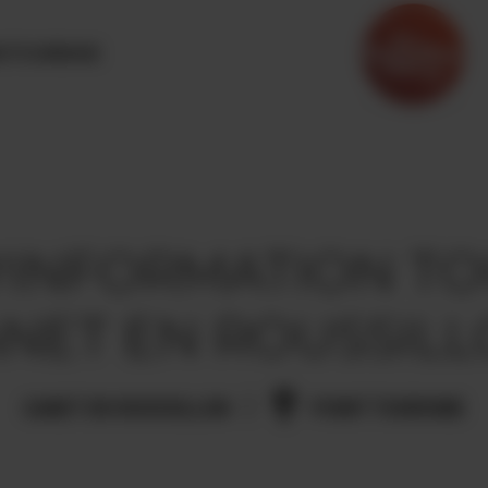
OTOURISME
'INFORMATION TO
NET EN ROUSSIL
CANET EN ROUSSILLON
POINT TOURISME