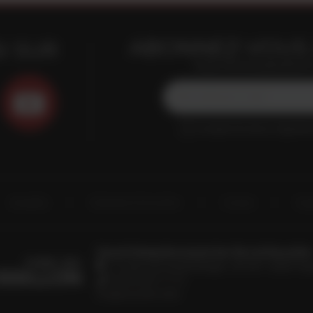
ABONNEZ-VOUS 
I SUR
Restez informés gratuitement e
J'accepte de recevoir régulière
Actualités
Destination Roussillon
Contact
Esp
Conseil Interprofessionnel des Vins du Roussillon
19, avenue de Grande Bretagne - BP 649 - 66006 Per
33 (0)4 68 51 21 22
info@roussillon.wine