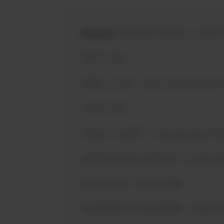
Horaires
JANVIER à MARS : Lundi à 
09:30-12:30
AVRIL à JUIN : Lundi à Samedi 09:00
14:30-18:00
JUILLET & AOÛT : Tous les jours 09
SEPTEMBRE & OCTOBRE : Lundi à Sa
09:30-12:30 / 14:30-18:00
NOVEMBRE & DECEMBRE : Lundi à Sa