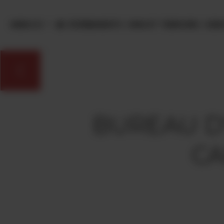
Panneau de gestion des cookies
MENU
ÉVÈNEMENTS
VINS ET TERROIRS
OEN
BUREAU D
CA