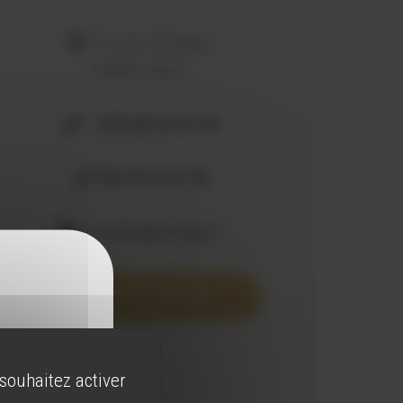
8 route d'Estagel
66600 CALCE
+334 68 64 47 42
06 19 51 81 46
scvcalce@orange.fr
VOIR SUR LA CARTE
 souhaitez activer