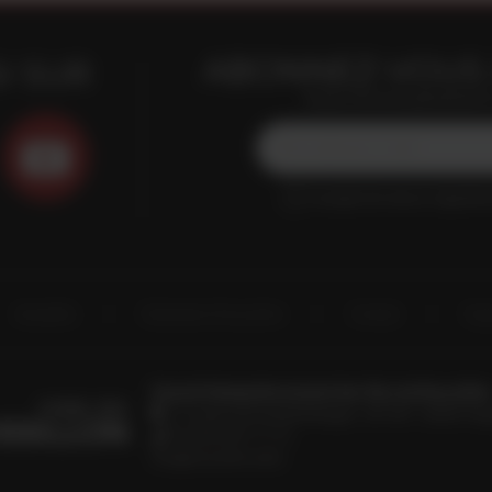
ABONNEZ-VOUS 
I SUR
Restez informés gratuitement e
J'accepte de recevoir régulière
Actualités
Destination Roussillon
Contact
Esp
Conseil Interprofessionnel des Vins du Roussillon
19, avenue de Grande Bretagne - BP 649 - 66006 Per
33 (0)4 68 51 21 22
info@roussillon.wine