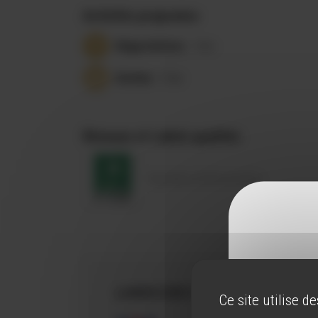
Activités proposées
Dégustations
- Vins
Visites
- Chai
Réseaux et Labels qualités
Vignobles & Découvertes
LANGUES PARLÉES
Ce site utilise d