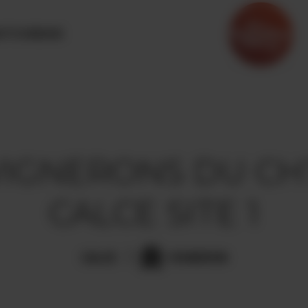
OTOURISME
 VIGNERONS DU CH
CALCE SITE 1
CALCE
VIGNERON