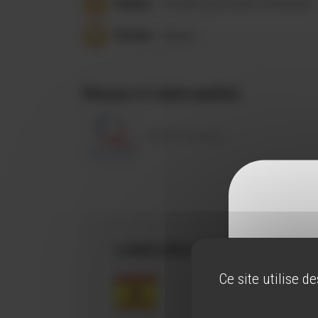
Ventes
- Produits gourmands d’artisanat
Visites
- Musée
Réseaux et Labels qualités
Qualité Tourisme
LANGUES PARLÉES
Ce site utilise d