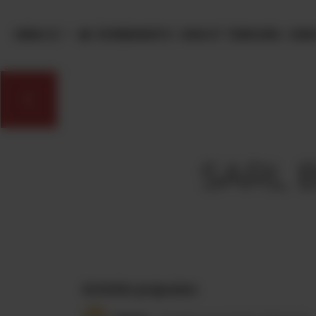
Panneau de gestion des cookies
MENU
ÉVÈNEMENTS
VINS ET TERROIRS
OEN
SARL B
Activités proposées