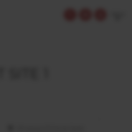
FRENCH
 SITE 1
140 avenue G?n?ral de Gaulle