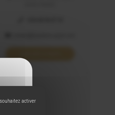
66500 PRADES
+334 68 96 07 18
contact@bijouterie-calvet.com
VOIR SUR LA CARTE
 souhaitez activer