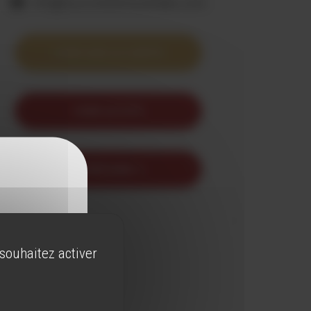
info@tourismefenouilledes.com
VOIR SUR LA CARTE
VOIR LE SITE
ITINERAIRE 4
 souhaitez activer
 de l'alcool