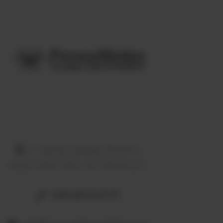
21 avenue Georges Pézières
66220 SAINT PAUL DE FENOUILLET
+334 68 59 07 57