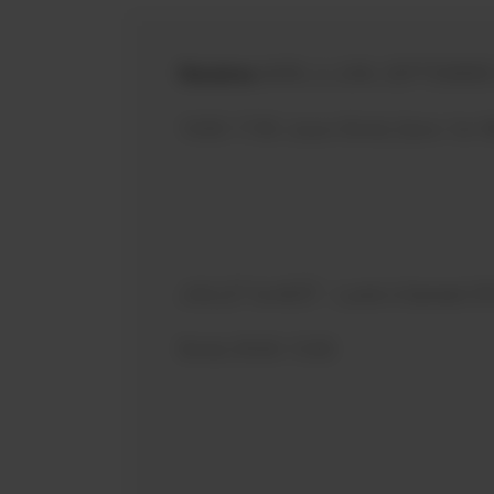
Horaires
AVRIL à JUIN, SEPTEMBRE 
14:00-17:00 Jours fériés (hors 1er 
JUILLET & AOÛT : Lundi à Samedi 09
fériés 09:00-13:00