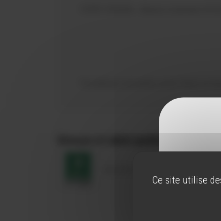
HORS SAISON : Mardi à Samedi 09:30
Fermeture annuelle entre Noël et N
Réseaux et Labels qualités
Vignobles & Découvertes
Ce site utilise d
Pour visite