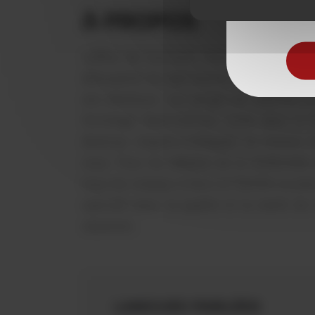
À PROPOS
L'office de tourisme intercommunal Agly-
découverte du patrimoine historique et na
ses alentours. Les gorges de Galamus au
l'ermitage Saint-Antoine niché dans le 
devenue chapitre-collégiale ou encore l
vous. Pour les adeptes de la randonnée
tous les niveaux à faire en famille ou pl
spéciale pour la qualité et la clarté de
vacances.
LANGUES PARLÉES