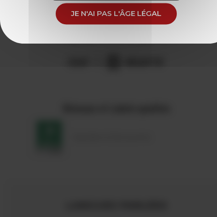
ALTITUDE PYR?N
JE N'AI PAS L'ÂGE LÉGAL
ES SITE 1
EGAT
RÉCEPTIF
Réseaux et Labels qualités
Vignobles & Découvertes
LANGUES PARLÉES