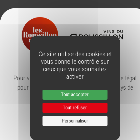
Ce site utilise des cookies et
vous donne le contrôle sur
ÂGE LÉGAL
ceux que vous souhaitez
activer
Pour visiter notre site, vous devez avoir l'âge légal
pour consommer de l'alcool dans votre pays de
Tout accepter
résidence.
Tout refuser
Personnaliser
J'AI L'ÂGE LÉGAL