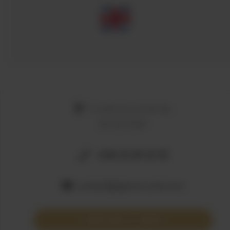
5 route du col de fau
66120 EGAT
+336 22 69 22 55
contact@agence-pmd.com
VOIR SUR LA CARTE